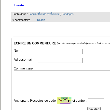
Tweeter
Publié dans :
PopularitÃ© de l'exÃ©cutif
,
Sondages
0 commentaire
Réagir
ECRIRE UN COMMENTAIRE
(tous les champs sont obligatoires, l'adresse ma
Nom :
Adresse mail :
Commentaire :
Anti-spam, Recopiez ce code
ci-contre :