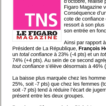
d’octobre, réalisé
Figaro Magazine vi
Conséquence d’un 
cote de confiance 
ressort à son plus
son entrée en fonc
Ainsi par rapport à
Président de La République,
François H
un
total confiance
à 23% (-4 pts) et un
to
74% (+4 pts). Au sein de ce second agré
tout confiance
s’élève désormais à 46% (
La baisse plus marquée chez les hommes 
25%, soit -7 pts) que chez les femmes (t
soit -7 pts) tend à réduire l’écart de jug
présent entre les deux groupes.